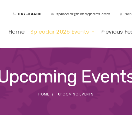
067-34400
spleodar@nenagharts.com
Nen
Home
Spleodar 2025 Events
Previous Fe
Upcoming Event
HOME
UPCOMING EVENTS